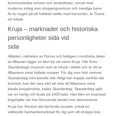
kommunistiska minnen och sevärdheter, varvat med
moderna inslag som shoppingcentrum och trendiga barer.
Är du sugen på ett hektiskt nattliv med barrundor, är Tirana
ett måste.
Kruja – marknader och historiska
personligheter sida vid
sida
Alldeles i närheten av Dürres och belägen i nordöstra delen
av Albanien ligger en liten by vid namn Kruja. Här finns
Skanderbegs museum
som är inhyst i slottet och är ett av
Albaniens mest hyllade museer. För dig som hört namnet
Skanderbeg men kanske inte riktigt kan koppla varifrån det
kommer, kan det vara värt att veta att Albaniens mest
kända konjakmärke, kallas
Skanderbeg
. Skanderbeg själv
var en hertig och levde på 1400-talet. Han blev en lovprisad
krigshjälte när han försvarade landet mot ottomanerna.
Kruja har, förutom det berömda muséet, också en
välbesökt hantverksmarknad för dig som vill shoppa loss.