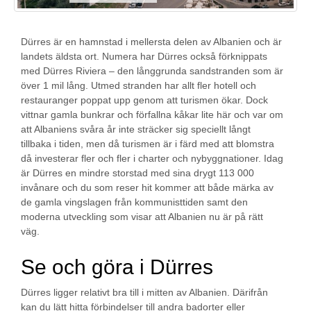
Dürres är en hamnstad i mellersta delen av Albanien och är
landets äldsta ort. Numera har Dürres också förknippats
med Dürres Riviera – den långgrunda sandstranden som är
över 1 mil lång. Utmed stranden har allt fler hotell och
restauranger poppat upp genom att turismen ökar. Dock
vittnar gamla bunkrar och förfallna kåkar lite här och var om
att Albaniens svåra år inte sträcker sig speciellt långt
tillbaka i tiden, men då turismen är i färd med att blomstra
då investerar fler och fler i charter och nybyggnationer. Idag
är Dürres en mindre storstad med sina drygt 113 000
invånare och du som reser hit kommer att både märka av
de gamla vingslagen från kommunisttiden samt den
moderna utveckling som visar att Albanien nu är på rätt
väg.
Se och göra i Dürres
Dürres ligger relativt bra till i mitten av Albanien. Därifrån
kan du lätt hitta förbindelser till andra badorter eller