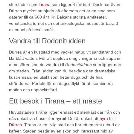
storstäder som
Tirana
som ligger 4 mil bort. Dock har även
Dürres mycket att bjuda på eftersom det är en stad som
daterar till ca 600 år f.Kr. Balkans största amfiteater,
venetianska tornet och det arkeologiska museet är bara 3
exempel på besöksmål.
Vandra till Rodonitudden
Dürres är en kuststad med vacker natur, vit sandstrand och
klarblått vatten. För att uppleva omgivningarna och supa in
atmosfären kan du vandra till
Rodonitudden
som ligger norr
om staden. Från udden kan du beskåda den dramatiska
kustremsan, en utsikt som heter duga och de fina
stränderna. Perfekt för en dagsutflykt för att kombinera
motion och upptäcktsfärd.
Ett besök i Tirana – ett måste
Huvudstaden Tirana ligger endast ett stenkast därifrån och
nås enkelt via buss eller hyrbil. Det är enkelt att
hyra bil i
Dürres
. Tirana är en livlig stad och har ett enormt utbud av
kaféer. Staden består av en skön och intressant mix av