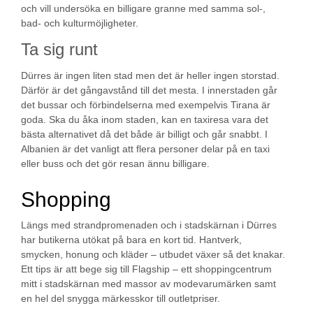
och vill undersöka en billigare granne med samma sol-,
bad- och kulturmöjligheter.
Ta sig runt
Dürres är ingen liten stad men det är heller ingen storstad.
Därför är det gångavstånd till det mesta. I innerstaden går
det bussar och förbindelserna med exempelvis Tirana är
goda. Ska du åka inom staden, kan en taxiresa vara det
bästa alternativet då det både är billigt och går snabbt. I
Albanien är det vanligt att flera personer delar på en taxi
eller buss och det gör resan ännu billigare.
Shopping
Längs med strandpromenaden och i stadskärnan i Dürres
har butikerna utökat på bara en kort tid. Hantverk,
smycken, honung och kläder – utbudet växer så det knakar.
Ett tips är att bege sig till Flagship – ett shoppingcentrum
mitt i stadskärnan med massor av modevarumärken samt
en hel del snygga märkesskor till outletpriser.