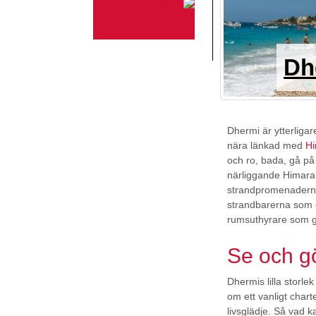
adapter till Albanien
Hitta en adapter till din
resa.
Dh
Dhermi är ytterligar
nära länkad med
H
och ro, bada, gå på
närliggande Himara
strandpromenaderna
strandbarerna som ö
rumsuthyrare som ger
Se och g
Dhermis lilla storle
om ett vanligt char
livsglädje. Så vad 