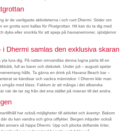
tgrottan
ng är de vanligaste aktiviteterna i och runt Dhermi. Söder om
r en grotta som kallas för
Piratgrottan
. Hit kan du ta dig med
och dyka eller snorkla för att speja på havsanemoner, sjöstjärnor
– i Dhermi samlas den exklusiva skaran
la yta lura dig. På natten omvandlas denna lugna pärla till en
ttklubb, full av barer och diskotek. Under juli – augusti spelar
evenemang hålls. Ta gärna en drink på Havana Beach bar –
nterat se kändisar och vackra människor. I Dhermi klär man
ch umgås med klass. Faktum är att många i det albanska
här när de tar sig från det ena stället på rivieran till det andra.
rgen
rtillhåll har också möjligheter till aktivitet och äventyr. Bakom
g där du kan vandra och göra utflykter. Bergen inbjuder också
 i det annars så hippa Dhermi. Upp och plocka doftande örter,