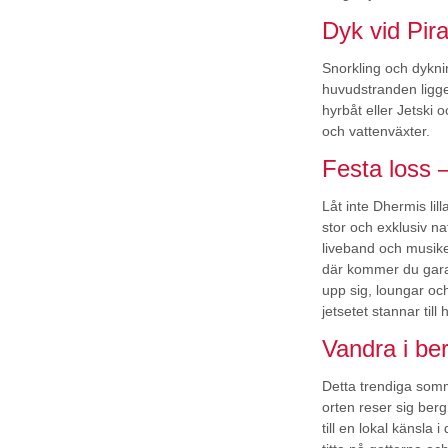
Dyk vid Pira
Snorkling och dykni
huvudstranden ligge
hyrbåt eller Jetski 
och vattenväxter.
Festa loss 
Låt inte Dhermis lil
stor och exklusiv na
liveband och musik
där kommer du gara
upp sig, loungar o
jetsetet stannar till 
Vandra i be
Detta trendiga somma
orten reser sig ber
till en lokal känsla