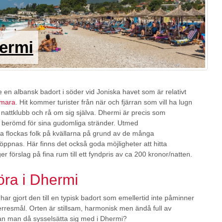
ermi
e en albansk badort i söder vid Joniska havet som är relativt
imara
. Hit kommer turister från när och fjärran som vill ha lugn
 nattklubb och rå om sig själva. Dhermi är precis som
 berömd för sina gudomliga stränder. Utmed
 flockas folk på kvällarna på grund av de många
ppnas. Här finns det också goda möjligheter att hitta
 förslag på fina rum till ett fyndpris av ca 200 kronor/natten.
öra i Dhermi
k har gjort den till en typisk badort som emellertid inte påminner
terresmål. Orten är stillsam, harmonisk men ändå full av
kan man då sysselsätta sig med i Dhermi?