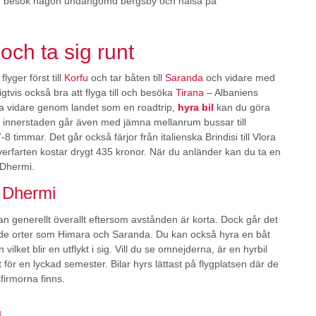
och besök någon undangömd bergsby och hälsa på
 och ta sig runt
lyger först till
Korfu
och tar båten till
Saranda
och vidare med
igtvis också bra att flyga till och besöka
Tirana
– Albaniens
a vidare genom landet som en roadtrip,
hyra bil
kan du göra
n innerstaden går även med jämna mellanrum bussar till
8 timmar. Det går också färjor från italienska Brindisi till Vlora
erfarten kostar drygt 435 kronor. När du anländer kan du ta en
 Dhermi.
i Dhermi
an generellt överallt eftersom avstånden är korta. Dock går det
ande orter som Himara och Saranda. Du kan också hyra en båt
ilket blir en utflykt i sig. Vill du se omnejderna, är en hyrbil
t för en lyckad semester. Bilar hyrs lättast på flygplatsen där de
firmorna finns.
g