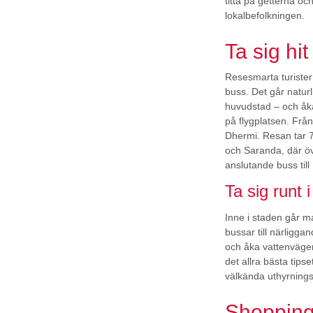
titta på getterna 
lokalbefolkningen.
Ta sig hit
Resesmarta turister f
buss. Det går naturl
huvudstad – och åk
på flygplatsen. Frå
Dhermi. Resan tar 7-
och Saranda, där öv
anslutande buss till
Ta sig runt 
Inne i staden går m
bussar till närligg
och åka vattenvägen v
det allra bästa tipse
välkända uthyrnings
Shoppin